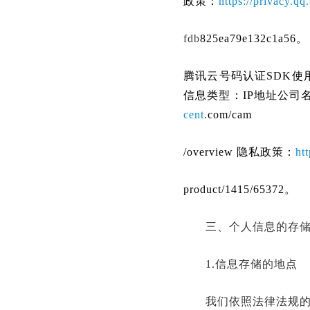
政策：
https://privacy.
fdb
825ea79e132c1a56。
腾讯云号码认证SDK
信息类型：IP地址公司
cent
.
com/cam
/overview 隐私政策：
ht
product/1415/65372。
三、个人信息的存
1.信息存储的地点
我们依照法律法规