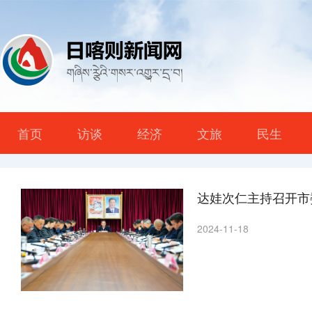
首页
访谈
经济
文旅
民生
达娃次仁主持召开市
2024-11-18