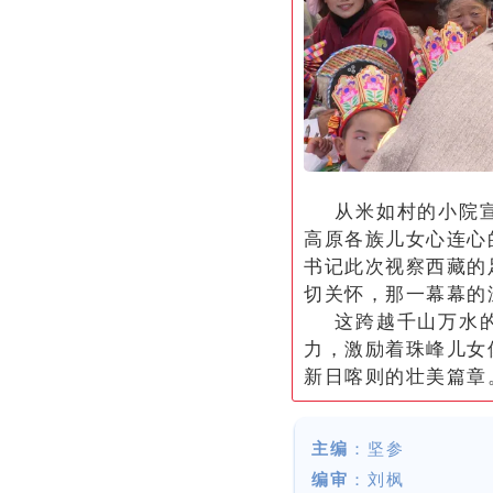
从米如村的小院
高原各族儿女心连心
书记此次视察西藏的
切关怀，那一幕幕的
这跨越千山万水
力，激励着珠峰儿女
新日喀则的壮美篇章
主编
：坚参
编审
：刘枫