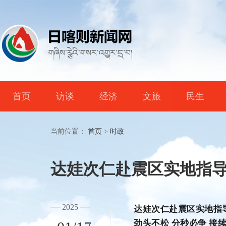
首页
访谈
经济
文旅
民生
当前位置：
首页
>
时政
达娃次仁赴震区实地指
2025
达娃次仁赴震区实地指
劲头不松 分秒必争 接