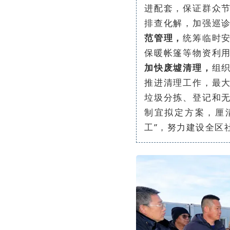
进配套，保证群众
排查化解，加强巡
范管理，
统筹临时
保暖帐篷等物资利
加快废墟清理，
组
推进清理工作，最
垃圾分拣、登记和
制宜拟定方案，厘
工”，努力建设全区