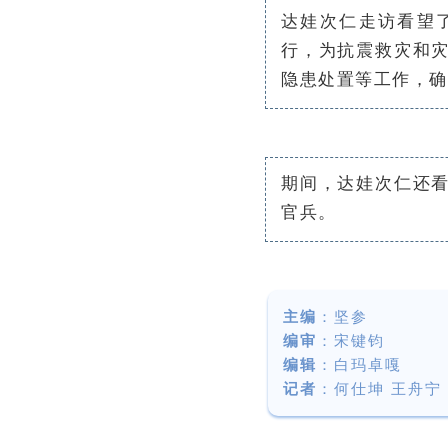
达娃次仁走访看望
行，为抗震救灾和
隐患处置等工作，确
期间，达娃次仁还
官兵。
主编
：坚参
编审
：宋键钧
编辑
：白玛卓嘎
记者
：
何仕坤 王舟宁