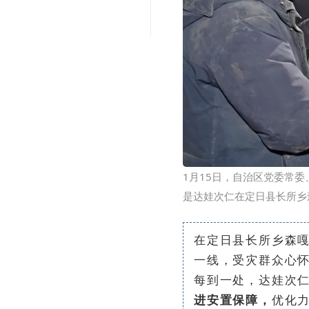
1月15日，自治区党委常
是达娃次仁在定日县长所乡
在定日县长所乡森
一线，受灾群众心
每到一处，达娃次
进安置保障，
优化