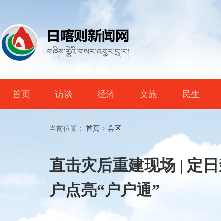
首页
访谈
经济
文旅
民生
当前位置：
首页
>
县区
直击灾后重建现场 | 
户点亮“户户通”