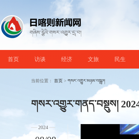
首页
访谈
经济
文旅
民生
当前位置：
首页
>
གསར་འགྱུར་མཉམ་བསྒྲཌ།
གསར་འགྱུར་གནད་བསྡུས། 2024
2024