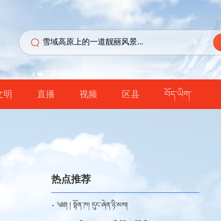
文明
直播
视频
区县
བོད་ཡིག་
热点推荐
༄༅། ། སྟོན་ཁ། དུང་ཞེན་ཉི་མས།