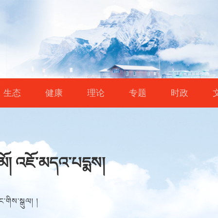
生态
健康
理论
专题
时政
མོ། འཇོ་མདའ་པདྨས།
ང་གིས་སྒུལ། །