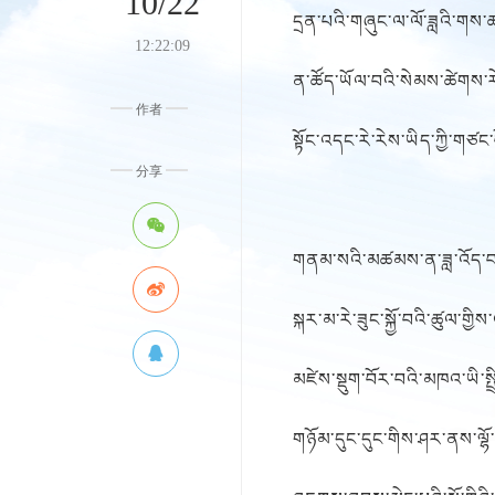
10/22
དྲན་པའི་གཞུང་ལ་ལོ་ཟླའི་གས་
12:22:09
ན་ཚོད་ཡོལ་བའི་སེམས་ཚེགས་རེ
作者
སྟོང་འདང་རེ་རེས་ཡིད་ཀྱི་གཙང་
分享
གནམ་སའི་མཚམས་ན་ཟླ་འོད་བཙན
སྐར་མ་རེ་ཟུང་སྐྱོ་བའི་ཚུལ་གྱིས
མཛེས་སྡུག་བོར་བའི་མཁའ་ཡི་སྤ
གཉོམ་དུང་དུང་གིས་ཤར་ནས་ལྷོ་རུ་