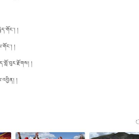
ེད་གོང་། །
་གོང་། །
གློ་བུར་རྫོགས། །
་འབྱིན། །