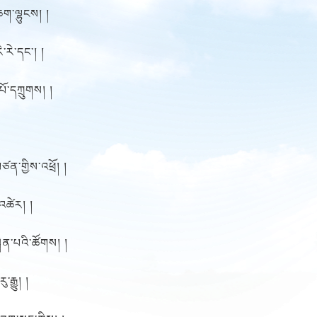
ཆག་ལྷུངས། །
་རེ་དང་། །
པོ་དཀྲུགས། །
་གྱིས་འཕྲོ། །
་འཚེར། །
ྲིན་པའི་ཚོགས། །
རྒྱུ། །