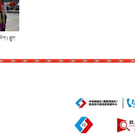
ག་) སྨྱུག་