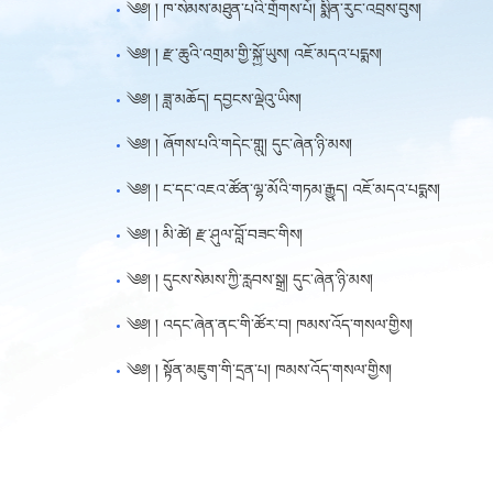
༄༅། ། ཁ་སེམས་མཐུན་པའི་གྲོགས་པོ། སྨིན་རུང་འབྲས་བུས།
༄༅། ། རྫ་ཆུའི་འགྲམ་གྱི་སྐྱོ་ཡུས། འཇོ་མདའ་པདྨས།
༄༅། ། ཟླ་མཆོད། དབྱངས་ལྡེའུ་ཡིས།
༄༅། ། ཞོགས་པའི་གདེང་གླུ། དུང་ཞེན་ཉི་མས།
༄༅། ། ང་དང་འཇའ་ཚོན་ལྷ་མོའི་གཏམ་རྒྱུད། འཇོ་མདའ་པདྨས།
༄༅། ། མི་ཚེ། རྫ་ཤུལ་བློ་བཟང་གིས།
༄༅། ། དུངས་སེམས་ཀྱི་རླབས་སྒྲ། དུང་ཞེན་ཉི་མས།
༄༅། ། འདང་ཞེན་ནང་གི་ཚོར་བ། ཁམས་འོད་གསལ་གྱིས།
༄༅། ། སྟོན་མཇུག་གི་དྲན་པ། ཁམས་འོད་གསལ་གྱིས།