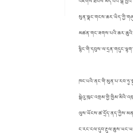
འཇགས་ཐབས་མེད་པའི་སྒོ་ཁྱིའི་
སུན་སྣང་གངས་ཆར་ཡིད་ཀྱི་གཞ
མཚན་གང་ཟགས་པའི་ཆར་ཆུའི་
སྙིང་གི་དབུས་ལ་དྲན་གདུང་ལྷ
ཁང་པའི་ནང་གི་མུན་པ་རབ་ཏུ་ས
སྒེའུ་ཁུང་འགྲམ་གྱི་ཁྱིམ་མིའི་འཁུ
ལུས་ཡོངས་ཚ་དྲོད་ནད་ཀྱིས་མན
ང་རང་ངལ་དུབ་རྔུལ་ཆུས་ཡང་ཡ