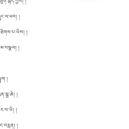
ཟུག་སྐད་ཀྱིས། །
ུང་ལ་ཕབ། །
ཐིགས་པ་ཡིས། །
ག་མ་བསྩལ། །
ྟུག །
ན་སྒྲ་ཆེ། །
ར་བ་ཡི། །
ང་བརླན། །