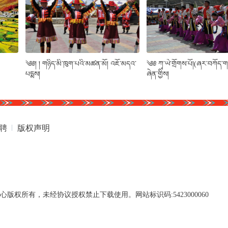
༄༅། ། གཉིད་མི་ཁུག་པའི་མཚན་མོ། འཇོ་མདའ་
༄༅ ཀྭ་ཡེ་གྲོགས་པོ།(ཞར་བཀོད་གཅི
པདྨས།
ཞེན་གྱིས།
聘
版权声明
权所有，未经协议授权禁止下载使用。网站标识码:5423000060