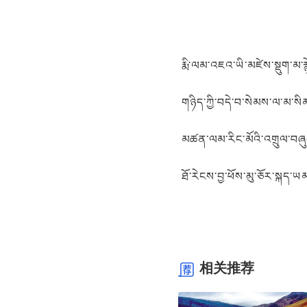
རྨི་ལམ་འཇའ་ཡི་མཛེས་སྡུག་མ་རྙ
གཉིད་ཀྱི་བདེ་བ་སེམས་ལ་མ་སིམ
མཚན་ལམ་རིང་མོའི་འགྲུལ་བཞུད་
ཐོ་རེངས་བྱ་ཕོས་མུ་ཅོར་སྐད་ཡམ
相关推荐