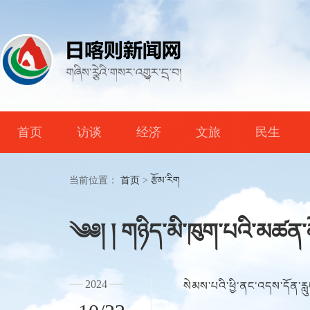
首页
访谈
经济
文旅
民生
当前位置：
首页
>
རྩོམ་རིག
༄༅། ། གཉིད་མི་ཁུག་པའི་མཚན་
2024
སེམས་པའི་ཕྱི་ནང་འདས་དོན་རླུ